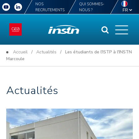
NOS
QUI SOMMES-
RECRUTEMENTS
NOUS ?
Accueil
/
Actualités
/ Les étudiants de l'ISTP à l'INSTN
Marcoule
Actualités