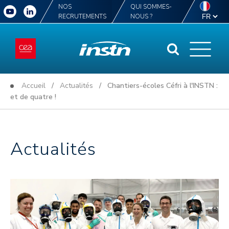
NOS
QUI SOMMES-
RECRUTEMENTS
NOUS ?
Accueil
/
Actualités
/ Chantiers-écoles Céfri à l'INSTN :
et de quatre !
Actualités