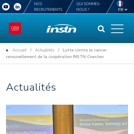
NOS
QUI SOMMES-
RECRUTEMENTS
NOUS ?
Accueil
/
Actualités
/ Lutte contre le cancer :
renouvellement de la coopération INSTN-Cnesten
Actualités