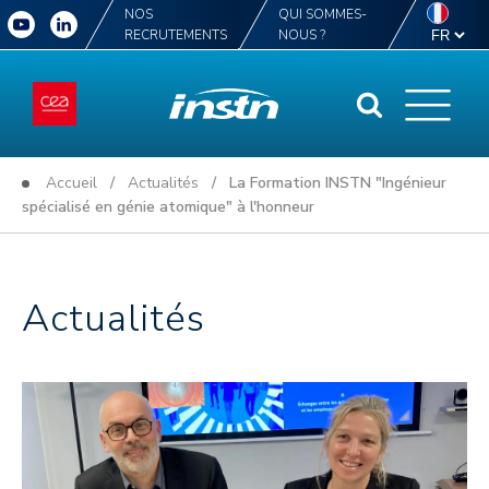
NOS
QUI SOMMES-
RECRUTEMENTS
NOUS ?
Accueil
/
Actualités
/ La Formation INSTN "Ingénieur
spécialisé en génie atomique" à l'honneur
Actualités