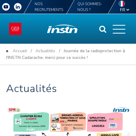
NOS
QUI SOMMES-
RECRUTEMENTS
NOUS ?
Accueil
/
Actualités
/ Journée de la radioprotection à
l'INSTN Cadarache, merci pour ce succès !
Actualités