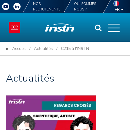
NOS
QUI SOMMES-
RECRUTEMENTS
NOUS ?
Accueil
/
Actualités
/ C215 à l'INSTN
Actualités