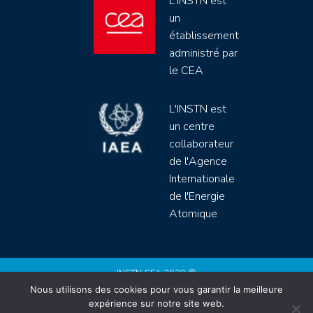
L'INSTN est
un
établissement
administré par
le CEA
L'INSTN est
un centre
collaborateur
de l'Agence
Internationale
de l'Energie
Atomique
INSTN CEA 2020 ©
Nous utilisons des cookies pour vous garantir la meilleure
Politique de protection de données (rgpd)
expérience sur notre site web.
Règlement intérieur
Mentions légales
CGV