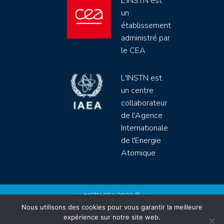
L'INSTN est
un
établissement
administré par
le CEA
L'INSTN est
un centre
collaborateur
de l'Agence
Internationale
de l'Energie
Atomique
INSTN CEA 2020 ©
Nous utilisons des cookies pour vous garantir la meilleure
Politique de protection de données (rgpd)
expérience sur notre site web.
Règlement intérieur
Mentions légales
CGV