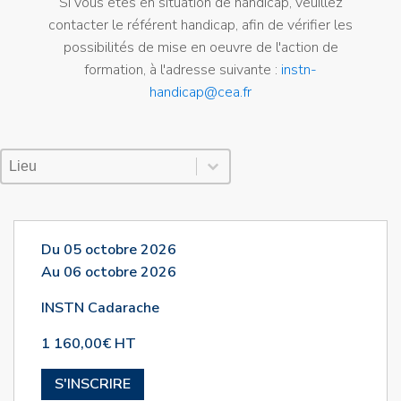
Si vous êtes en situation de handicap, veuillez
contacter le référent handicap, afin de vérifier les
possibilités de mise en oeuvre de l'action de
formation, à l'adresse suivante :
instn-
handicap@cea.fr
Lieu Session
Sélectionnez le contenu
Sélectionnez le contenu
Du 05 octobre 2026
Au 06 octobre 2026
INSTN Cadarache
1 160,00€ HT
S'INSCRIRE