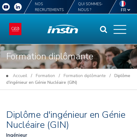
NOS
QUI SOMMES-
RECRUTEMENTS
NOUS ?
Formation diplômante
Accueil
/
Formation
/
Formation diplômante
/ Diplôme
d'ingénieur en Génie Nucléaire (GIN)
Diplôme d'ingénieur en Génie
Nucléaire (GIN)
Ingénieur