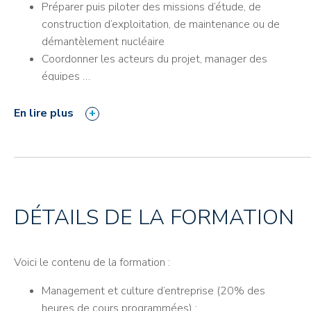
Préparer puis piloter des missions d’étude, de
construction d’exploitation, de maintenance ou de
démantèlement nucléaire
Coordonner les acteurs du projet, manager des
équipes …
Etablir des bilans technico-économiques
Réaliser les retours d’expérience sur les aspects
En lire plus
sûreté/sécurité, humains, techniques et
organisationnels
Proposer des améliorations, savoir innover
DÉTAILS DE LA FORMATION
Voici le contenu de la formation :
Management et culture d’entreprise (20% des
heures de cours programmées) :