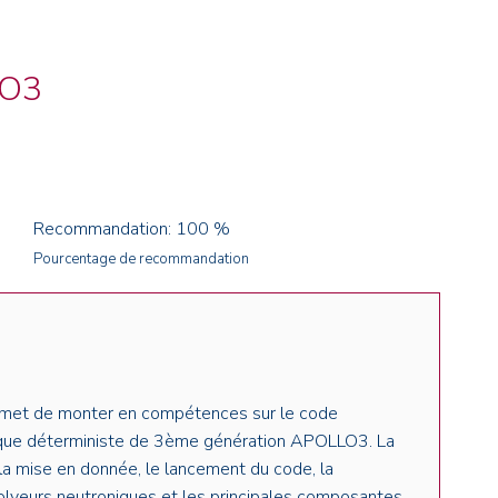
NOS ALUMNI
SERVICES DIGITAUX
LES ASSOCIATIONS
CATALOGUE
LO3
Recommandation: 100 %
Pourcentage de recommandation
rmet de monter en compétences sur le code
nique déterministe de 3ème génération APOLLO3. La
 la mise en donnée, le lancement du code, la
lveurs neutroniques et les principales composantes