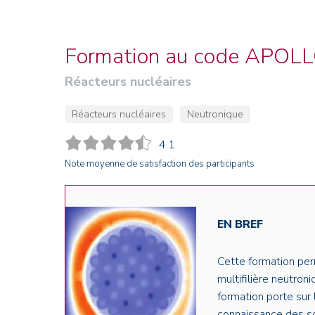
Credit : L. Godart/CEA
Credit : L. Godart/CEA
Crédit : vgajic
Crédit : P.Stroppa / CEA
Formation au code APOL
Réacteurs nucléaires
Réacteurs nucléaires
Neutronique
4.1
Note moyenne de satisfaction des participants
EN BREF
Cette formation pe
multifilière neutro
formation porte sur
connaissance des so