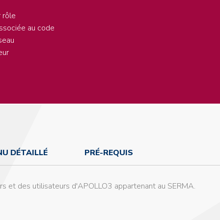
 rôle
 associée au code
éseau
œur
U DÉTAILLÉ
PRÉ-REQUIS
rs et des utilisateurs d'APOLLO3 appartenant au SERMA.