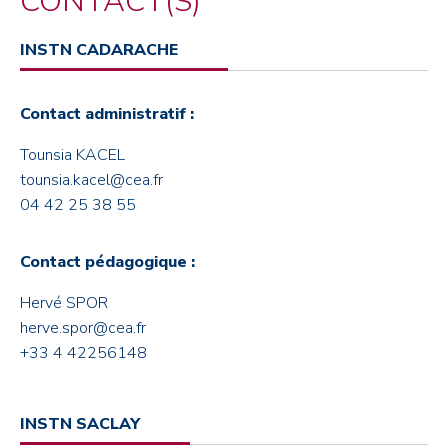
CONTACT(S)
INSTN CADARACHE
Contact administratif :
Tounsia KACEL
tounsia.kacel@cea.fr
04 42 25 38 55
Contact pédagogique :
Hervé SPOR
herve.spor@cea.fr
+33 4 42256148
INSTN SACLAY