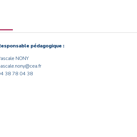
Responsable pédagogique :
Pascale NONY
ascale.nony@cea.fr
04 38 78 04 38