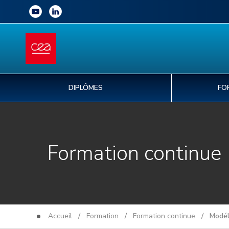
DIPLÔMES
FO
Formation continue
Accueil
/
Formation
/
Formation continue
/ Modélis