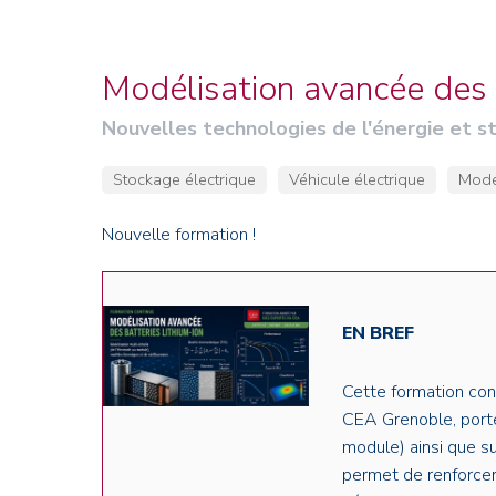
Credit : L. Godart/CEA
Credit : L. Godart/CEA
Crédit : vgajic
Crédit : P.Stroppa / CEA
Modélisation avancée des b
Nouvelles technologies de l'énergie et s
Stockage électrique
Véhicule électrique
Modé
Nouvelle formation !
EN BREF
Cette formation con
CEA Grenoble, porte 
module) ainsi que su
permet de renforcer