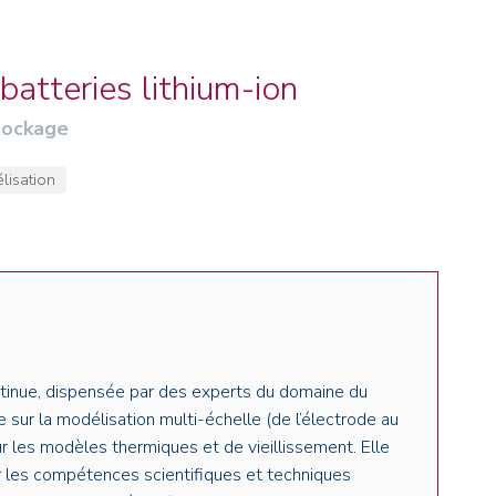
NOS ALUMNI
SERVICES DIGITAUX
LES ASSOCIATIONS
CATALOGUE
atteries lithium-ion
tockage
lisation
tinue, dispensée par des experts du domaine du
sur la modélisation multi-échelle (de l’électrode au
r les modèles thermiques et de vieillissement. Elle
 les compétences scientifiques et techniques