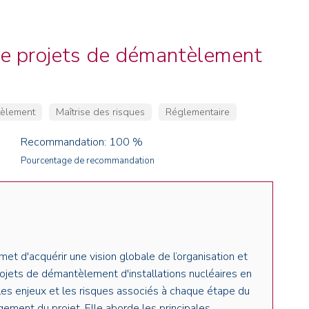
NOS ALUMNI
SERVICES DIGITAUX
LES ASSOCIATIONS
CATALOGUE
de projets de démantèlement
èlement
Maîtrise des risques
Réglementaire
Recommandation: 100 %
Pourcentage de recommandation
et d'acquérir une vision globale de l’organisation et
ojets de démantèlement d'installations nucléaires en
les enjeux et les risques associés à chaque
étape du
ement du projet. Elle a
borde les principales