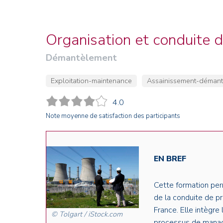
Credit : L. Godart/CEA
Credit : L. Godart/CEA
Crédit : vgajic
Crédit : P.Stroppa / CEA
Organisation et conduite 
Démantèlement
Exploitation-maintenance
Assainissement-démant
4.0
Note moyenne de satisfaction des participants
EN BREF
Cette formation perm
de la conduite de
pr
France. Elle
intègre 
© Tolgart / iStock.com
processus de
manag