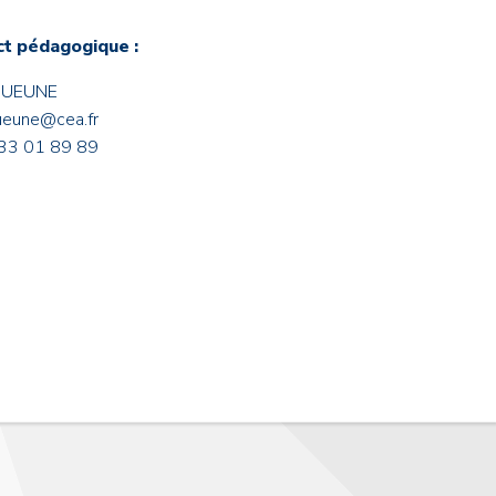
t pédagogique :
 GUEUNE
gueune@cea.fr
33 01 89 89