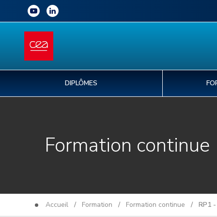
DIPLÔMES
FO
Formation continue
Accueil
/
Formation
/
Formation continue
/ RP1 - F