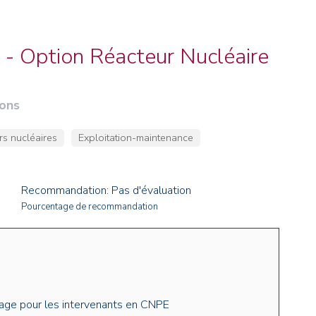
NOS ALUMNI
SERVICES DIGITAUX
LES ASSOCIATIONS
CATALOGUE
 - Option Réacteur Nucléaire
ions
rs nucléaires
Exploitation-maintenance
Recommandation: Pas d'évaluation
Pourcentage de recommandation
age pour les intervenants en CNPE