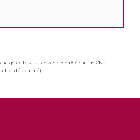
un chargé de travaux, en zone contrôlée sur un CNPE
ction d'électricité)