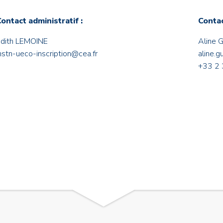
ontact administratif :
Contac
dith LEMOINE
Aline
nstn-ueco-inscription@cea.fr
aline.
+33 2 