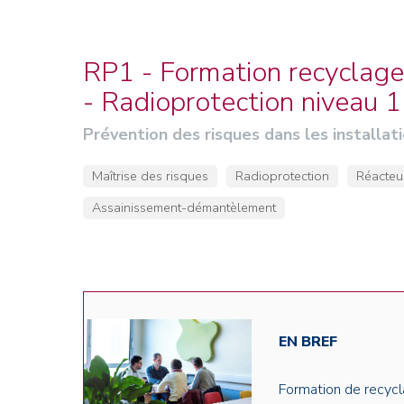
Credit : L. Godart/CEA
Credit : L. Godart/CEA
Crédit : vgajic
Crédit : P.Stroppa / CEA
RP1 - Formation recyclage
- Radioprotection niveau 1
Prévention des risques dans les installat
Maîtrise des risques
Radioprotection
Réacteu
Assainissement-démantèlement
EN BREF
Formation de recycl