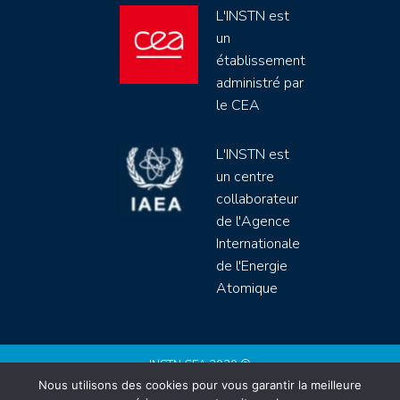
L'INSTN est
un
établissement
administré par
le CEA
L'INSTN est
un centre
collaborateur
de l'Agence
Internationale
de l'Energie
Atomique
INSTN CEA 2020 ©
Nous utilisons des cookies pour vous garantir la meilleure
Politique de protection de données (rgpd)