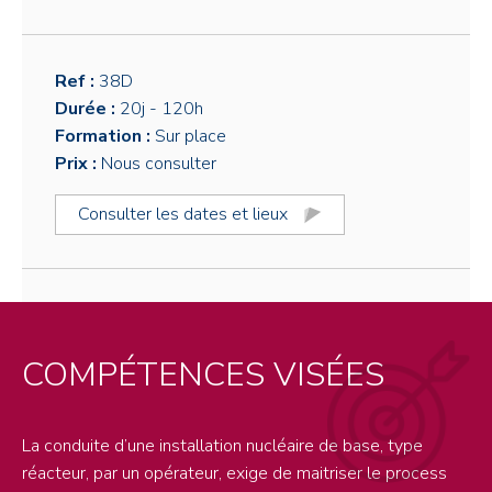
Ref :
38D
Durée :
20j
- 120h
Formation :
Sur place
Prix :
Nous consulter
Consulter les dates et lieux
COMPÉTENCES VISÉES
La conduite d’une installation nucléaire de base, type
réacteur, par un opérateur, exige de maitriser le process