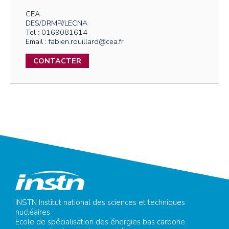
CEA
DES/DRMP//LECNA
Tel : 0169081614
Email : fabien.rouillard@cea.fr
CONTACTER
INSTN Institut national des sciences et techniques
nucléaires
Ecole de spécialisation des énergies bas carbone