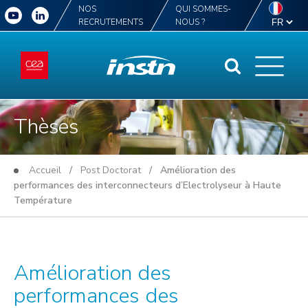
NOS
QUI SOMMES-
RECRUTEMENTS
NOUS ?
Thèses
Accueil
/
Post Doctorat
/ Amélioration des
performances des interconnecteurs d’Electrolyseur à Haute
Température
Amélioration des
performances des