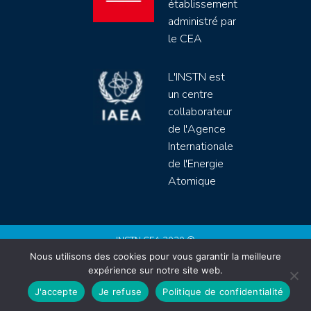
établissement
administré par
le CEA
L'INSTN est
un centre
collaborateur
de l'Agence
Internationale
de l'Energie
Atomique
INSTN CEA 2020 ©
Nous utilisons des cookies pour vous garantir la meilleure
Politique de protection de données (rgpd)
expérience sur notre site web.
Règlement intérieur
Mentions légales
CGV
J'accepte
Je refuse
Politique de confidentialité
Site by
Youdemus