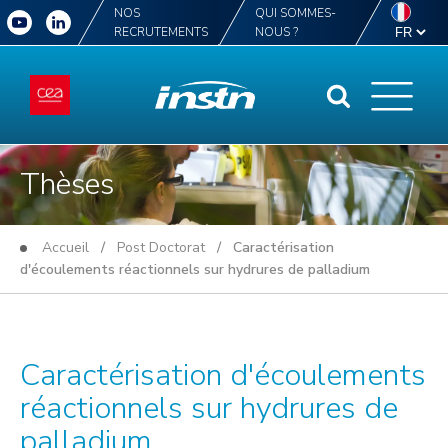
NOS
QUI SOMMES-
RECRUTEMENTS
NOUS ?
Thèses
Accueil
/
Post Doctorat
/ Caractérisation
d'écoulements réactionnels sur hydrures de palladium
Caractérisation d'écoulements
réactionnels sur hydrures de
palladium