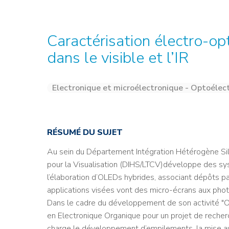
Credit : L. Godart/CEA
Credit : L. Godart/CEA
Crédit : vgajic
Crédit : P.Stroppa / CEA
Caractérisation électro-opt
dans le visible et l’IR
Electronique et microélectronique - Optoélec
RÉSUMÉ DU SUJET
Au sein du Département Intégration Hétérogène Sil
pour la Visualisation (DIHS/LTCV)développe des s
l’élaboration d’OLEDs hybrides, associant dépôts p
applications visées vont des micro-écrans aux photo
Dans le cadre du développement de son activité "
en Electronique Organique pour un projet de recher
charge le développement d’empilements, la mise au 