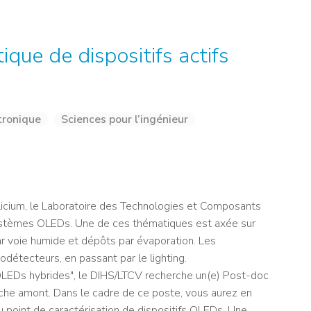
NOS ALUMNI
SERVICES DIGITAUX
LES ASSOCIATIONS
CATALOGUE
ique de dispositifs actifs
tronique
Sciences pour l’ingénieur
icium, le Laboratoire des Technologies et Composants
ystèmes OLEDs. Une de ces thématiques est axée sur
ar voie humide et dépôts par évaporation. Les
détecteurs, en passant par le lighting.
OLEDs hybrides", le DIHS/LTCV recherche un(e) Post-doc
che amont. Dans le cadre de ce poste, vous aurez en
point de caractérisation de dispositifs OLEDs. Une