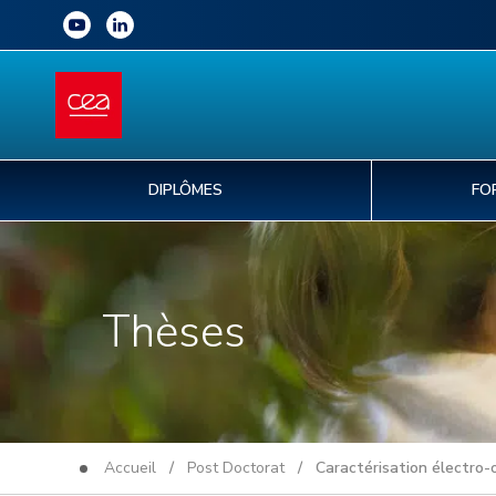
DIPLÔMES
FO
Thèses
Accueil
/
Post Doctorat
/ Caractérisation électro-opt