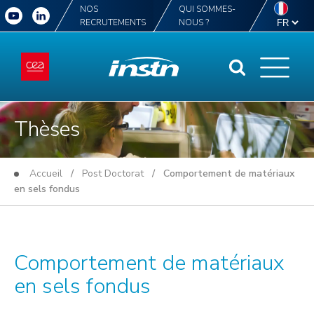
NOS
QUI SOMMES-
RECRUTEMENTS
NOUS ?
Thèses
Accueil
/
Post Doctorat
/ Comportement de matériaux
en sels fondus
Comportement de matériaux
en sels fondus