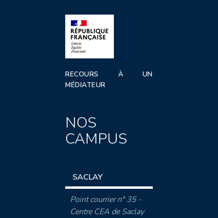
RECOURS À UN
MÉDIATEUR
NOS
CAMPUS
SACLAY
Point courrier n° 35 -
Centre CEA de Saclay