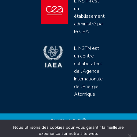
L'INSTN est
un
établissement
administré par
le CEA
L'INSTN est
un centre
collaborateur
de l'Agence
Internationale
de l'Energie
Atomique
INSTN CEA 2020 ©
Nous utilisons des cookies pour vous garantir la meilleure
Politique de protection de données (rgpd)
expérience sur notre site web.
Règlement intérieur
Mentions légales
CGV