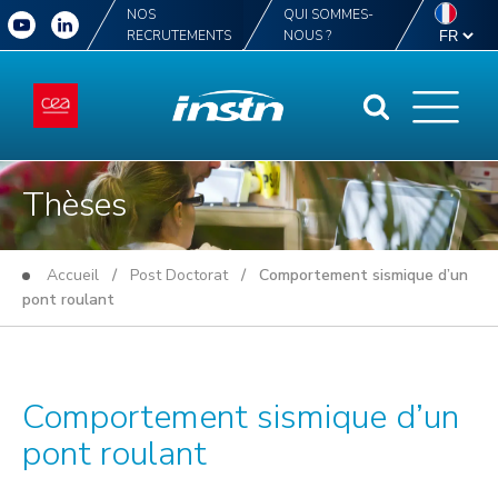
NOS
QUI SOMMES-
RECRUTEMENTS
NOUS ?
Thèses
Accueil
/
Post Doctorat
/ Comportement sismique d’un
pont roulant
Comportement sismique d’un
pont roulant