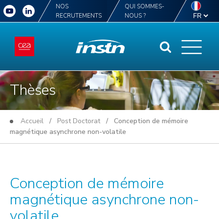
NOS
QUI SOMMES-
RECRUTEMENTS
NOUS ?
Thèses
Accueil
/
Post Doctorat
/ Conception de mémoire
magnétique asynchrone non-volatile
Conception de mémoire
magnétique asynchrone non-
volatile