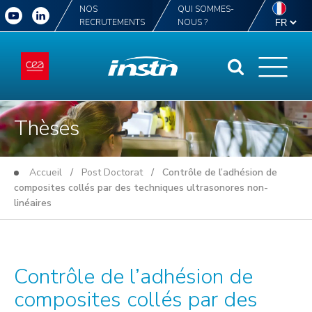
NOS
QUI SOMMES-
RECRUTEMENTS
NOUS ?
Thèses
Accueil
/
Post Doctorat
/ Contrôle de l’adhésion de
composites collés par des techniques ultrasonores non-
linéaires
Contrôle de l’adhésion de
composites collés par des