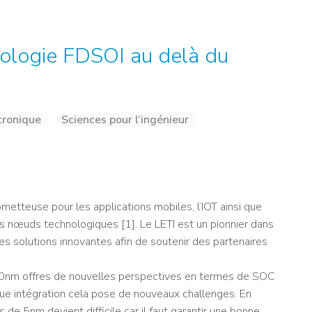
NOS ALUMNI
SERVICES DIGITAUX
LES ASSOCIATIONS
CATALOGUE
ologie FDSOI au delà du
tronique
Sciences pour l’ingénieur
tteuse pour les applications mobiles, l’IOT ainsi que
rs nœuds technologiques [1]. Le LETI est un pionnier dans
es solutions innovantes afin de soutenir des partenaires
10nm offres de nouvelles perspectives en termes de SOC
ue intégration cela pose de nouveaux challenges. En
 de 5nm devient difficile car il faut garantir une bonne