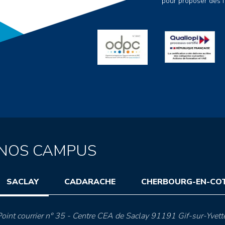
pour proposer des f
NOS CAMPUS
SACLAY
CADARACHE
CHERBOURG-EN-CO
oint courrier n° 35 - Centre CEA de Saclay 91191 Gif-sur-Yvett