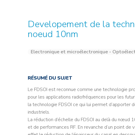
Credit : L. Godart/CEA
Credit : L. Godart/CEA
Crédit : vgajic
Crédit : P.Stroppa / CEA
Developement de la techn
noeud 10nm
Electronique et microélectronique - Optoélec
RÉSUMÉ DU SUJET
Le FDSOI est reconnue comme une technologie prome
pour les applications radiofréquences pour les futu
la technologie FDSOI ce qui lui permet d’apporter d
industriels.
La réduction d’échelle du FDSOI au delà du nœud 
et de performances RF. En revanche d’un point de v
effet le réduction de l’épaisseur du canal en dessous