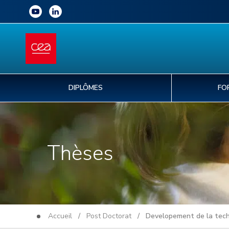
DIPLÔMES
FO
Thèses
Accueil
/
Post Doctorat
/ Developement de la techn