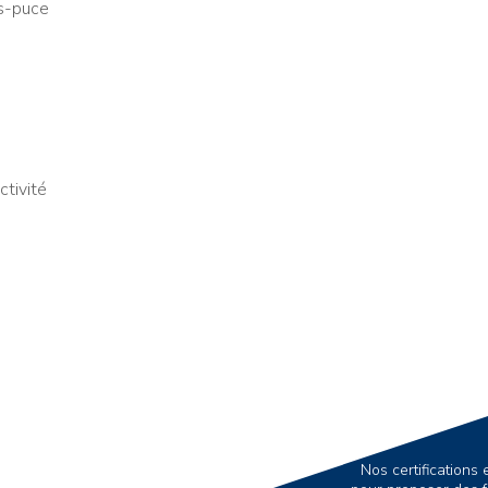
es-puce
ctivité
Nos certification