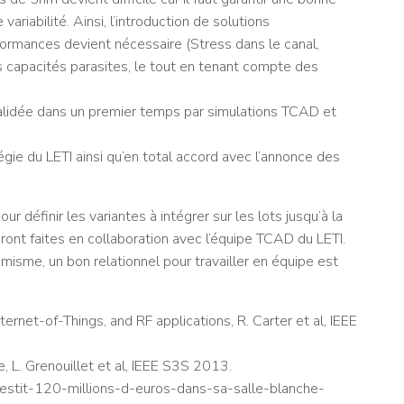
riabilité. Ainsi, l’introduction de solutions
rmances devient nécessaire (Stress dans le canal,
es capacités parasites, le tout en tenant compte des
validée dans un premier temps par simulations TCAD et
tégie du LETI ainsi qu’en total accord avec l’annonce des
 définir les variantes à intégrer sur les lots jusqu’à la
ront faites en collaboration avec l’équipe TCAD du LETI.
misme, un bon relationnel pour travailler en équipe est
rnet-of-Things, and RF applications, R. Carter et al, IEEE
 L. Grenouillet et al, IEEE S3S 2013.
nvestit-120-millions-d-euros-dans-sa-salle-blanche-