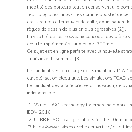
mobilité des porteurs tout en conservant une bonne va
technologiques innovantes comme booster de perfo
architectures alternatives de grille, optimisation d
règles de dessin de plus en plus agressives [2]).
La viabilité de ces nouveaux concepts devra être 
ensuite implémentés sur des lots 300mm.
Ce sujet est en ligne parfaite avec la nouvelle stra
futurs investissements [3].
Le candidat sera en charge des simulations TCAD pour
caractérisation électrique. Les simulations TCAD se
Le candidat devra faire preuve d’innovation, de dyna
indispensable.
[1] 22nm FDSOI technology for emerging mobile, Inte
IEDM 2016.
[2] UTBB FDSOI scaling enablers for the 10nm node,
[3]https://www.usinenouvelle.com/article/le-leti-i