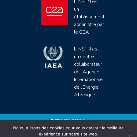
L'INSTN est
un
établissement
administré par
le CEA
L'INSTN est
un centre
collaborateur
de l'Agence
Internationale
de l'Energie
Atomique
INSTN CEA 2020 ©
Nous utilisons des cookies pour vous garantir la meilleure
Politique de protection de données (rgpd)
expérience sur notre site web.
Règlement intérieur
Mentions légales
CGV