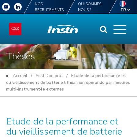
NOS
QUI SOMMES-
RECRUTEMENTS
NOUS ?
Thèses
Accueil
/
Post Doctorat
/ Etude de la performance et
du vieillissement de batterie lithium ion operando par mesures
multi-instrumentée externes
Etude de la performance et
du vieillissement de batterie