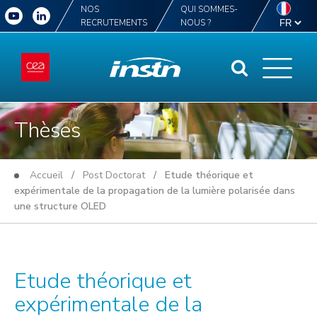
NOS
QUI SOMMES-
RECRUTEMENTS
NOUS ?
Thèses
Accueil
/
Post Doctorat
/ Etude théorique et
expérimentale de la propagation de la lumière polarisée dans
une structure OLED
Etude théorique et
expérimentale de la