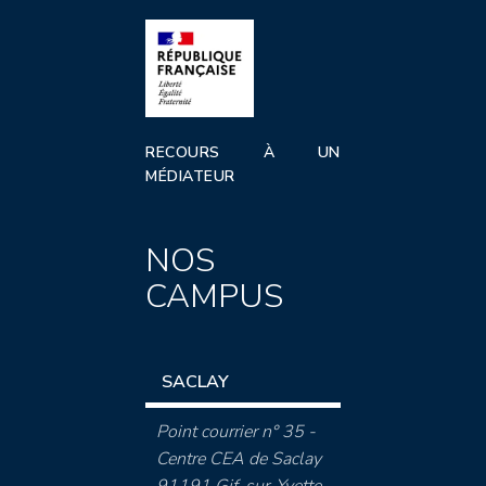
RECOURS À UN
MÉDIATEUR
NOS
CAMPUS
SACLAY
Point courrier n° 35 -
Centre CEA de Saclay
91191 Gif-sur-Yvette