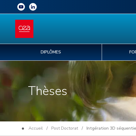
DIPLÔMES
FO
Thèses
Accueil
/
Post Doctorat
/ Intgération 3D séquentie