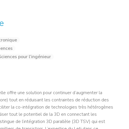
NOS ALUMNI
SERVICES DIGITAUX
LES ASSOCIATIONS
CATALOGUE
e
tronique
iences
Sciences pour l’ingénieur
lle offre une solution pour continuer d’augmenter la
ore) tout en réduisant les contraintes de réduction des
ciliter la co-intégration de technologies très hétérogènes
iser tout le potentiel de la 3D en connectant les
stingue de l’intégration 3D parallèle (3D TSV) qui est
lliers de transistors. L’expertise du Leti dans ce