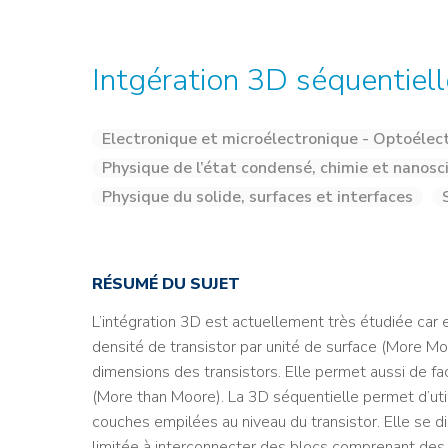
Credit : L. Godart/CEA
Credit : L. Godart/CEA
Crédit : vgajic
Crédit : P.Stroppa / CEA
Intgération 3D séquentiell
Electronique et microélectronique - Optoélec
Physique de l’état condensé, chimie et nanosc
Physique du solide, surfaces et interfaces
RÉSUMÉ DU SUJET
L’intégration 3D est actuellement très étudiée car e
densité de transistor par unité de surface (More Mo
dimensions des transistors. Elle permet aussi de fa
(More than Moore). La 3D séquentielle permet d’util
couches empilées au niveau du transistor. Elle se di
limitée à interconnecter des blocs comprenant des mi