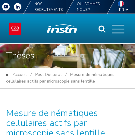
NOS
QUI SOMMES-
RECRUTEMENTS
NOUS ?
Thèses
Accueil
/
Post Doctorat
/ Mesure de nématiques
cellulaires actifs par microscopie sans lentille
Mesure de nématiques
cellulaires actifs par
microscopie sans lentille