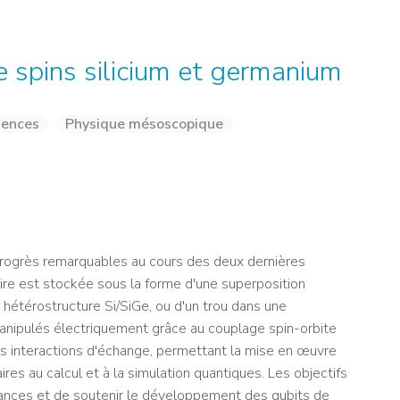
NOS ALUMNI
SERVICES DIGITAUX
LES ASSOCIATIONS
CATALOGUE
 spins silicium et germanium
iences
Physique mésoscopique
 progrès remarquables au cours des deux dernières
aire est stockée sous la forme d'une superposition
hétérostructure Si/SiGe, ou d'un trou dans une
anipulés électriquement grâce au couplage spin-orbite
des interactions d'échange, permettant la mise en œuvre
res au calcul et à la simulation quantiques. Les objectifs
ances et de soutenir le développement des qubits de