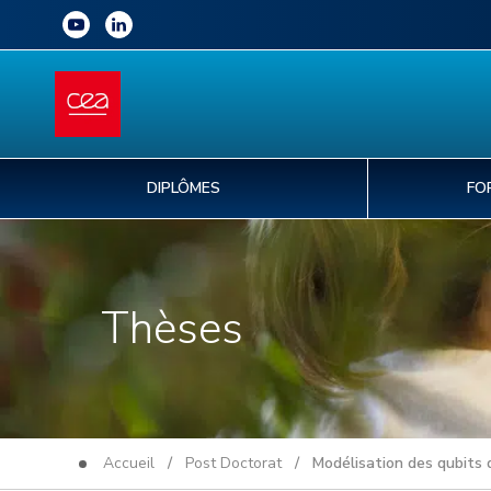
DIPLÔMES
FO
Thèses
Accueil
/
Post Doctorat
/ Modélisation des qubits d