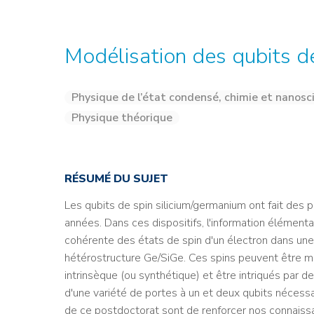
Credit : L. Godart/CEA
Credit : L. Godart/CEA
Crédit : vgajic
Crédit : P.Stroppa / CEA
Modélisation des qubits de
Physique de l’état condensé, chimie et nanosc
Physique théorique
RÉSUMÉ DU SUJET
Les qubits de spin silicium/germanium ont fait des
années. Dans ces dispositifs, l'information élément
cohérente des états de spin d'un électron dans une 
hétérostructure Ge/SiGe. Ces spins peuvent être m
intrinsèque (ou synthétique) et être intriqués par 
d'une variété de portes à un et deux qubits nécessai
de ce postdoctorat sont de renforcer nos connaiss