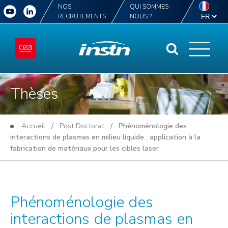
NOS
QUI SOMMES-
RECRUTEMENTS
NOUS ?
Thèses
Accueil
/
Post Doctorat
/ Phénoménologie des
interactions de plasmas en milieu liquide : application à la
fabrication de matériaux pour les cibles laser
Phénoménologie des
interactions de plasmas en