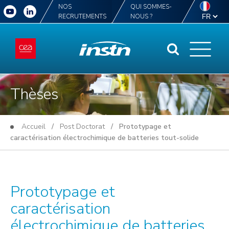
NOS
QUI SOMMES-
RECRUTEMENTS
NOUS ?
Thèses
Accueil
/
Post Doctorat
/ Prototypage et
caractérisation électrochimique de batteries tout-solide
Prototypage et
caractérisation
électrochimique de batteries