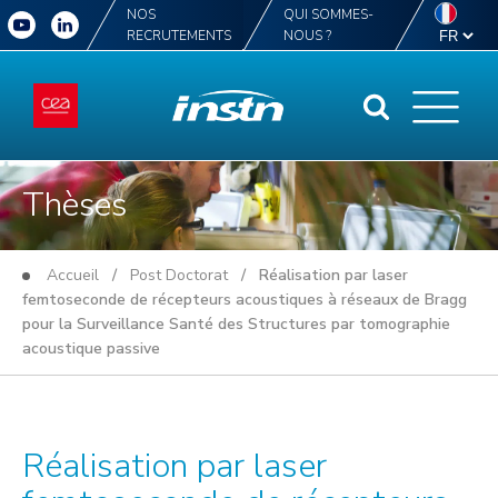
NOS
QUI SOMMES-
RECRUTEMENTS
NOUS ?
Thèses
Accueil
/
Post Doctorat
/ Réalisation par laser
femtoseconde de récepteurs acoustiques à réseaux de Bragg
pour la Surveillance Santé des Structures par tomographie
acoustique passive
Réalisation par laser