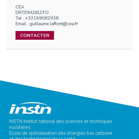
CEA
DRT/DM2I//LCFO
Tel : +33169082938
Email : guillaume.laffont@cea.fr
CONTACTER
INSTN Institut national des sciences et techniques
nucléaires
Ecole de spécialisation des énergies bas carbone