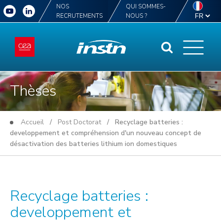
NOS
QUI SOMMES-
RECRUTEMENTS
NOUS ?
Thèses
Accueil
/
Post Doctorat
/ Recyclage batteries :
developpement et compréhension d'un nouveau concept de
désactivation des batteries lithium ion domestiques
Recyclage batteries :
developpement et