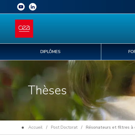
DIPLÔMES
FO
Thèses
Accueil
/
Post Doctorat
/ Résonateurs et filtres à 