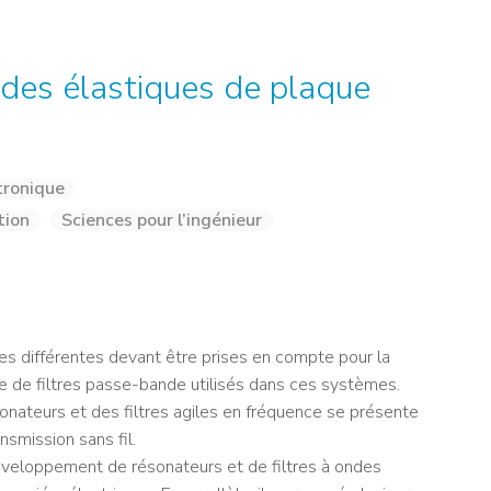
NOS ALUMNI
SERVICES DIGITAUX
LES ASSOCIATIONS
CATALOGUE
ndes élastiques de plaque
tronique
tion
Sciences pour l’ingénieur
 différentes devant être prises en compte pour la
e de filtres passe-bande utilisés dans ces systèmes.
sonateurs et des filtres agiles en fréquence se présente
smission sans fil.
éveloppement de résonateurs et de filtres à ondes