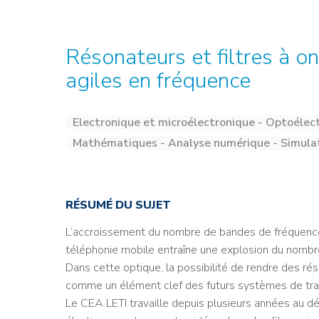
Credit : L. Godart/CEA
Credit : L. Godart/CEA
Crédit : vgajic
Crédit : P.Stroppa / CEA
Résonateurs et filtres à o
agiles en fréquence
Electronique et microélectronique - Optoélec
Mathématiques - Analyse numérique - Simula
RÉSUMÉ DU SUJET
L’accroissement du nombre de bandes de fréquences
téléphonie mobile entraîne une explosion du nombr
Dans cette optique, la possibilité de rendre des ré
comme un élément clef des futurs systèmes de tran
Le CEA LETI travaille depuis plusieurs années au d