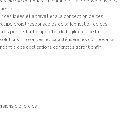
 piézoélectriques. En parallèle, il a proposé plusieurs
quence.
 ces idées et à travailler à la conception de ces
quipe projet responsables de la fabrication de ces
res permettant d’apporter de l’agilité ou de la
solutions innovantes, et caractérisera les composants
ndant à des applications concrètes seront enfin
ersions d'énergies