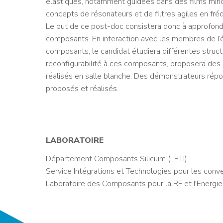
élastiques, notamment guidées dans des films minces
concepts de résonateurs et de filtres agiles en fré
Le but de ce post-doc consistera donc à approfondir
composants. En interaction avec les membres de l’é
composants, le candidat étudiera différentes structu
reconfigurabilité à ces composants, proposera des 
réalisés en salle blanche. Des démonstrateurs répo
proposés et réalisés.
LABORATOIRE
Département Composants Silicium (LETI)
Service Intégrations et Technologies pour les conv
Laboratoire des Composants pour la RF et l'Energie