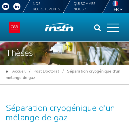
NOS
QUI SOMMES-
RECRUTEMENTS
NOUS ?
Thèses
Accueil
/
Post Doctorat
/ Séparation cryogénique d'un
mélange de gaz
Séparation cryogénique d'un
mélange de gaz