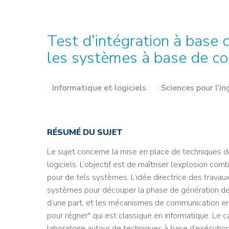
Credit : L. Godart/CEA
Credit : L. Godart/CEA
Crédit : vgajic
Crédit : P.Stroppa / CEA
Test d’intégration à base
les systèmes à base de c
Informatique et logiciels
Sciences pour l’in
RÉSUMÉ DU SUJET
Le sujet concerne la mise en place de techniques
logiciels. L’objectif est de maîtriser l’explosion co
pour de tels systèmes. L’idée directrice des travaux 
systèmes pour découper la phase de génération de
d’une part, et les mécanismes de communication ent
pour régner" qui est classique en informatique. Le c
laboratoire autour de techniques à base d’exécution