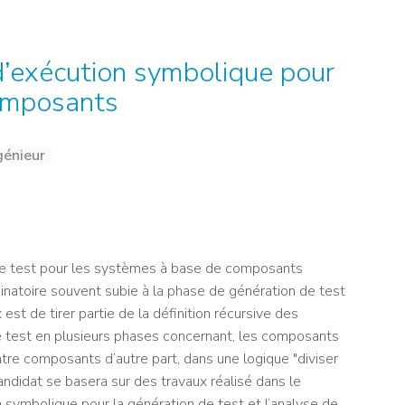
NOS ALUMNI
SERVICES DIGITAUX
LES ASSOCIATIONS
CATALOGUE
 d’exécution symbolique pour
omposants
génieur
 de test pour les systèmes à base de composants
mbinatoire souvent subie à la phase de génération de test
est de tirer partie de la définition récursive des
 test en plusieurs phases concernant, les composants
re composants d’autre part, dans une logique "diviser
andidat se basera sur des travaux réalisé dans le
 symbolique pour la génération de test et l’analyse de