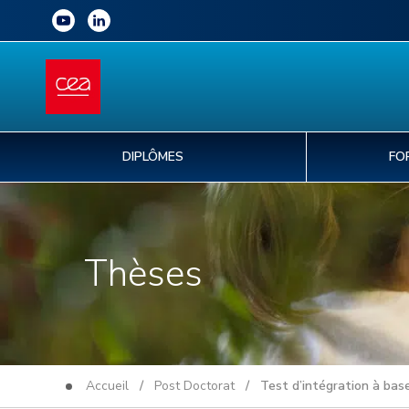
DIPLÔMES
FO
Thèses
Accueil
/
Post Doctorat
/ Test d’intégration à base