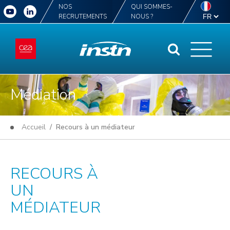
NOS
QUI SOMMES-
RECRUTEMENTS
NOUS ?
Médiation
Accueil
/ Recours à un médiateur
RECOURS À
UN
MÉDIATEUR