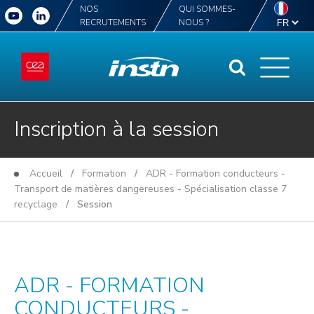
NOS
QUI SOMMES-
RECRUTEMENTS
NOUS ?
Inscription à la session
Accueil
/
Formation
/
ADR - Formation conducteurs -
Transport de matières dangereuses - Spécialisation classe 7
recyclage
/ Session
ADR - FORMATION
CONDUCTEURS -