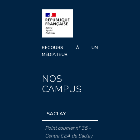
RECOURS À UN
MÉDIATEUR
NOS
CAMPUS
SACLAY
Point courrier n° 35 -
Centre CEA de Saclay