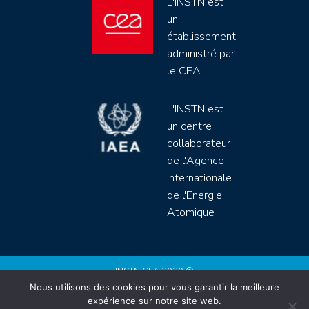
L'INSTN est
un
établissement
administré par
le CEA
L'INSTN est
un centre
collaborateur
de l'Agence
Internationale
de l'Energie
Atomique
INSTN CEA 2020 ©
Nous utilisons des cookies pour vous garantir la meilleure
Politique de protection de données (rgpd)
expérience sur notre site web.
Règlement intérieur
Mentions légales
CGV