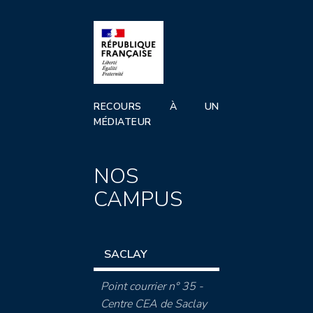
RECOURS À UN
MÉDIATEUR
NOS
CAMPUS
SACLAY
Point courrier n° 35 -
Centre CEA de Saclay