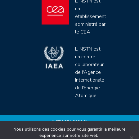
L'INSTN est
un
établissement
administré par
le CEA
L'INSTN est
un centre
collaborateur
de l'Agence
Internationale
de l'Energie
Atomique
INSTN CEA 2020 ©
Nous utilisons des cookies pour vous garantir la meilleure
Politique de protection de données (rgpd)
expérience sur notre site web.
Règlement intérieur
Mentions légales
CGV