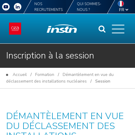
NOS
QUI SOMMES-
RECRUTEMENTS
NOUS ?
Inscription à la session
Accueil
/
Formation
/
Démantèlement en vue du
déclassement des installations nucléaires
/ Session
DÉMANTÈLEMENT EN VUE
DU DÉCLASSEMENT DES