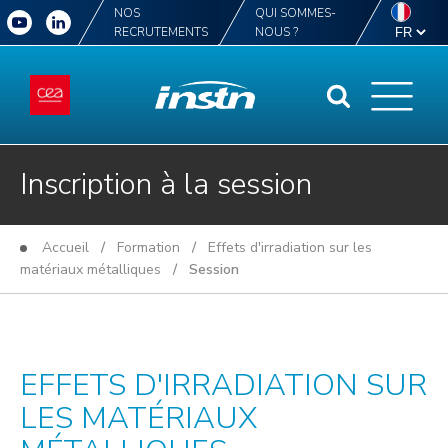
NOS
QUI SOMMES-
RECRUTEMENTS
NOUS ?
Inscription à la session
Accueil
/
Formation
/
Effets d'irradiation sur les
matériaux métalliques
/ Session
EFFETS D'IRRADIATION SUR
LES MATÉRIAUX