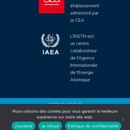
établissement
administré par
le CEA
L'INSTN est
un centre
collaborateur
de l'Agence
Internationale
de l'Energie
Atomique
INSTN CEA 2020 ©
Nous utilisons des cookies pour vous garantir la meilleure
Politique de protection de données (rgpd)
expérience sur notre site web.
Règlement intérieur
Mentions légales
CGV
J'accepte
Je refuse
Politique de confidentialité
Site by
Youdemus