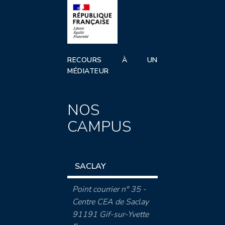
RECOURS À UN
MÉDIATEUR
NOS
CAMPUS
SACLAY
Point courrier n° 35 -
Centre CEA de Saclay
91191 Gif-sur-Yvette