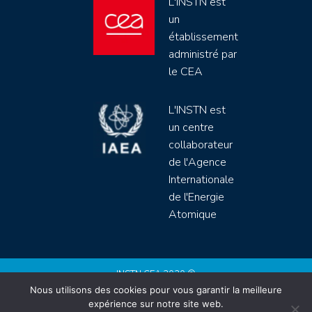
L'INSTN est
un
établissement
administré par
le CEA
L'INSTN est
un centre
collaborateur
de l'Agence
Internationale
de l'Energie
Atomique
INSTN CEA 2020 ©
Nous utilisons des cookies pour vous garantir la meilleure
Politique de protection de données (rgpd)
expérience sur notre site web.
Règlement intérieur
Mentions légales
CGV