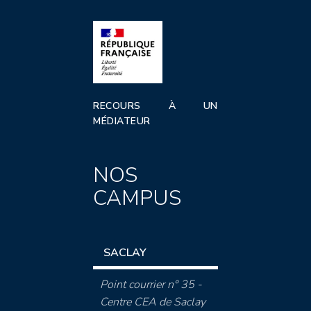
RECOURS À UN
MÉDIATEUR
NOS
CAMPUS
SACLAY
Point courrier n° 35 -
Centre CEA de Saclay