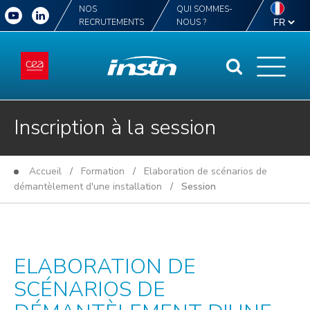
NOS
QUI SOMMES-
RECRUTEMENTS
NOUS ?
Inscription à la session
Accueil
/
Formation
/
Elaboration de scénarios de
démantèlement d'une installation
/ Session
ELABORATION DE
SCÉNARIOS DE