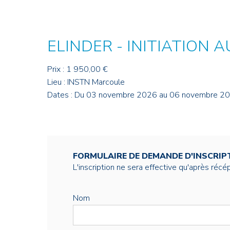
Credit : L. Godart/CEA
Credit : L. Godart/CEA
Crédit : vgajic
Crédit : P.Stroppa / CEA
ELINDER - INITIATION
Prix : 1 950,00 €
Lieu : INSTN Marcoule
Dates : Du 03 novembre 2026 au 06 novembre 2
FORMULAIRE DE DEMANDE D'INSCRIP
L'inscription ne sera effective qu'après réc
Nom