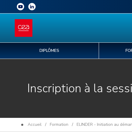
DIPLÔMES
FO
Inscription à la sess
Accueil
/
Formation
/
ELINDER - Initiation au déman