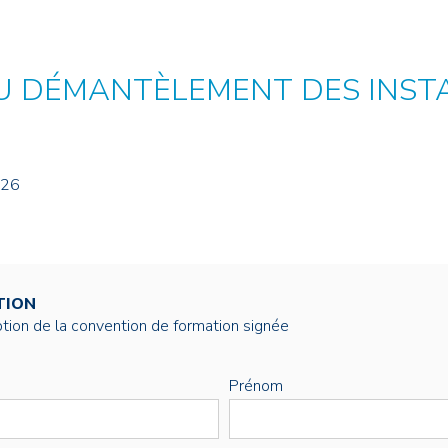
NOS ALUMNI
SERVICES DIGITAUX
LES ASSOCIATIONS
CATALOGUE
 AU DÉMANTÈLEMENT DES INST
026
TION
éption de la convention de formation signée
Prénom