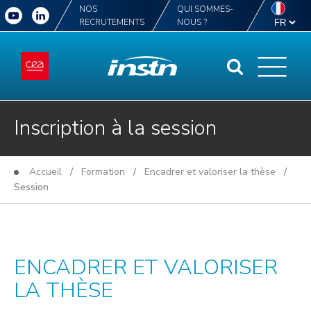
NOS
QUI SOMMES-
RECRUTEMENTS
NOUS ?
Inscription à la session
Accueil
/
Formation
/
Encadrer et valoriser la thèse
/
Session
ENCADRER ET VALORISER
LA THÈSE