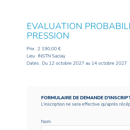
Credit : L. Godart/CEA
Credit : L. Godart/CEA
Crédit : vgajic
Crédit : P.Stroppa / CEA
EVALUATION PROBABILI
PRESSION
Prix : 2 190,00 €
Lieu : INSTN Saclay
Dates : Du 12 octobre 2027 au 14 octobre 2027
FORMULAIRE DE DEMANDE D'INSCRIP
L'inscription ne sera effective qu'après réc
Nom