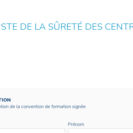
NOS ALUMNI
SERVICES DIGITAUX
LES ASSOCIATIONS
CATALOGUE
STE DE LA SÛRETÉ DES CENT
TION
éption de la convention de formation signée
Prénom