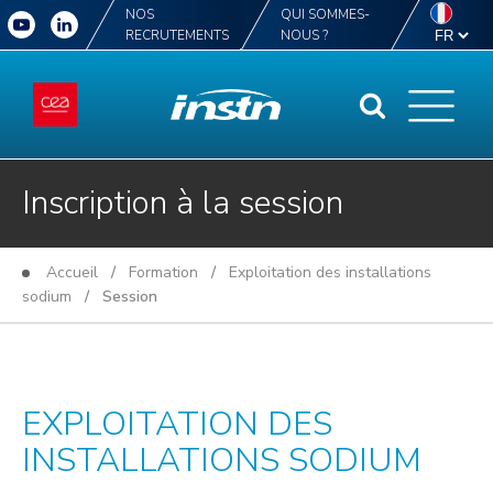
NOS
QUI SOMMES-
RECRUTEMENTS
NOUS ?
Inscription à la session
Accueil
/
Formation
/
Exploitation des installations
sodium
/ Session
EXPLOITATION DES
INSTALLATIONS SODIUM