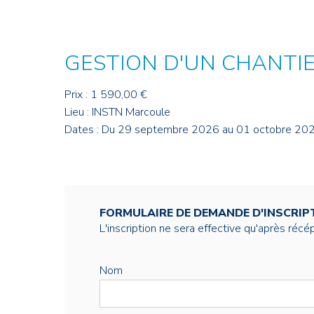
Credit : L. Godart/CEA
Credit : L. Godart/CEA
Crédit : vgajic
Crédit : P.Stroppa / CEA
GESTION D'UN CHANTI
Prix : 1 590,00 €
Lieu : INSTN Marcoule
Dates : Du 29 septembre 2026 au 01 octobre 20
FORMULAIRE DE DEMANDE D'INSCRIP
L'inscription ne sera effective qu'après réc
Nom