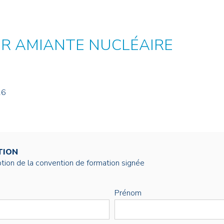
NOS ALUMNI
SERVICES DIGITAUX
LES ASSOCIATIONS
CATALOGUE
ER AMIANTE NUCLÉAIRE
26
TION
éption de la convention de formation signée
Prénom