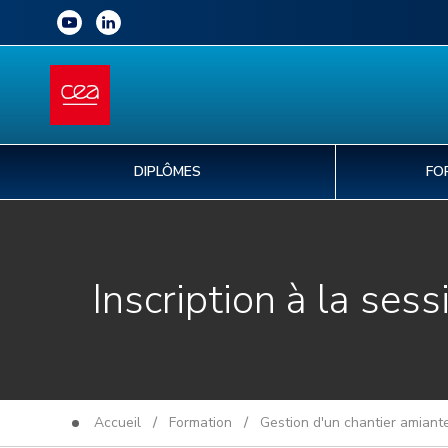
DIPLÔMES
FO
Inscription à la sess
Accueil
/
Formation
/
Gestion d'un chantier amiant