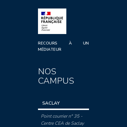
RECOURS À UN
MÉDIATEUR
NOS
CAMPUS
SACLAY
Point courrier n° 35 -
Centre CEA de Saclay