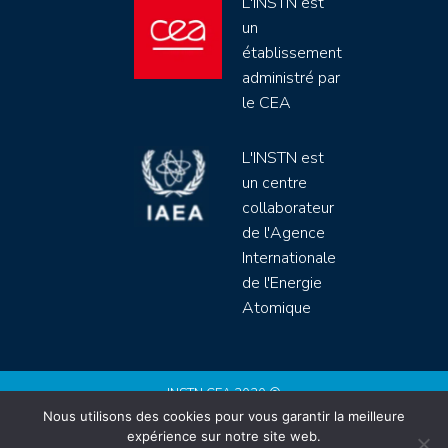
L'INSTN est
un
établissement
administré par
le CEA
L'INSTN est
un centre
collaborateur
de l'Agence
Internationale
de l'Energie
Atomique
INSTN CEA 2020 ©
Nous utilisons des cookies pour vous garantir la meilleure
Politique de protection de données (rgpd)
expérience sur notre site web.
Règlement intérieur
Mentions légales
CGV