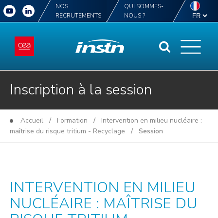
NOS
QUI SOMMES-
RECRUTEMENTS
NOUS ?
Inscription à la session
Accueil
/
Formation
/
Intervention en milieu nucléaire :
maîtrise du risque tritium - Recyclage
/ Session
INTERVENTION EN MILIEU
NUCLÉAIRE : MAÎTRISE DU