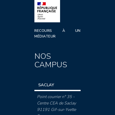
RECOURS À UN
MÉDIATEUR
NOS
CAMPUS
SACLAY
Point courrier n° 35 -
Centre CEA de Saclay
91191 Gif-sur-Yvette