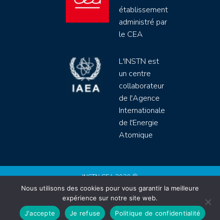
établissement
administré par
le CEA
L'INSTN est
un centre
collaborateur
de l'Agence
Internationale
de l'Energie
Atomique
INSTN CEA 2020 ©
Nous utilisons des cookies pour vous garantir la meilleure
Politique de protection de données (rgpd)
expérience sur notre site web.
Règlement intérieur
Mentions légales
CGV
J'accepte
Je refuse
Politique de confidentialité
Site by
Youdemus