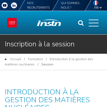
NOS
QUI SOMMES-
RECRUTEMENTS
NOUS ?
Inscription à la session
Accueil
/
Formation
/
Introduction à la gestion des
matières nucléaires
/ Session
INTRODUCTION À LA
GESTION DES MATIÈRES